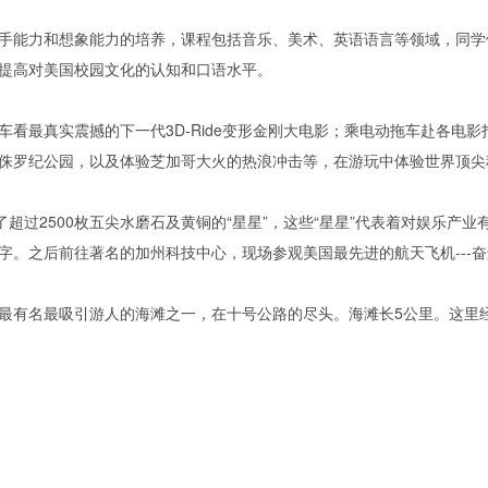
能力和想象能力的培养，课程包括音乐、美术、英语语言等领域，同学
提高对美国校园文化的认知和口语水平。
最真实震撼的下一代3D-Ride变形金刚大电影；乘电动拖车赴各电影
侏罗纪公园，以及体验芝加哥大火的热浪冲击等，在游玩中体验世界顶尖
里包括了超过2500枚五尖水磨石及黄铜的“星星”，这些“星星”代表着对娱
字。之后前往著名的加州科技中心，现场参观美国最先进的航天飞机---
有名最吸引游人的海滩之一，在十号公路的尽头。海滩长5公里。这里经