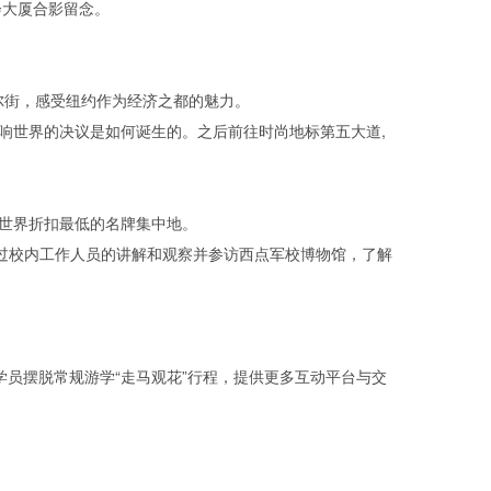
会大厦合影留念。
尔街，感受纽约作为经济之都的魅力。
世界的决议是如何诞生的。之后前往时尚地标第五大道,
全世界折扣最低的名牌集中地。
过校内工作人员的讲解和观察并参访西点军校博物馆，了解
让学员摆脱常规游学“走马观花”行程，提供更多互动平台与交