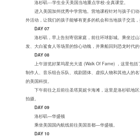
洛杉矶---学生全天美国当地重点学校-全真课堂。
进入美国加州优秀中学营地。营地课程针对与孩子们动手
外活动，让我们的孩子能够有更多的机会和当地孩子交流，
DAY 07
洛杉矶，早上告别寄宿家庭，前往环球影城。乘坐过山车看
发、大白鲨食人等场景的惊心动魄，并乘船回到恐龙时代的
DAY 08
上午游览好莱坞星光大道 (Walk Of Fame) ，这
制作人、音乐组合乐队、戏剧团体、虚拟人物和其他人的名
的美国科技。
下午前往之后前往圣塔莫妮卡海滩，这里是洛杉矶地区最
拍摄。
DAY 09
洛杉矶—华盛顿
乘坐美国国内航线前往美国首都—华盛顿。
DAY 10