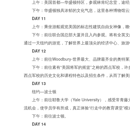
上午：美国首都—华盛顿特区，参观林肯纪念堂，途经越战
下午：华盛顿独具浓郁的文化气息，这里各种博物馆云集
DAY 11
上午：乘坐游船观览美国的标志性建筑自由女神像，瞻仰法
下午：前往联合国总部大厦并且入内参观。将有全英文的
通过一天纽约的游览，了解世界上最顶尖的经济中心、旅游
DAY 12
上午：前往Woodbury-世界最大、品牌最齐全的奥
下午：前往素有“美国将军的摇篮”之称的西点军校，许
西点军校的历史文化和课程特色以及招生条件，从而了解美
DAY 13
纽约—波士顿
上午：前往耶鲁大学（Yale University），感
流机会，使学员学有所成，真正体验“行走中的教育课堂”模
下午：前往波士顿。
DAY 14