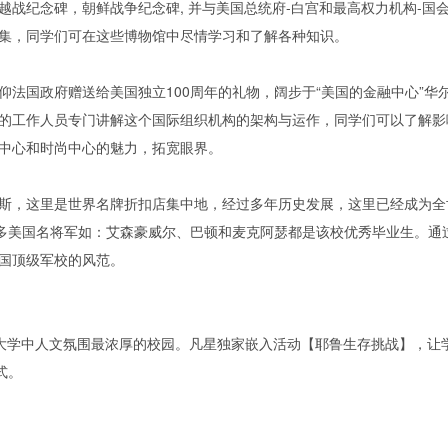
纪念碑，朝鲜战争纪念碑, 并与美国总统府-白宫和最高权力机构-国
，同学们可在这些博物馆中尽情学习和了解各种知识。
国政府赠送给美国独立100周年的礼物，阔步于“美国的金融中心”华
工作人员专门讲解这个国际组织机构的架构与运作，同学们可以了解影响
中心和时尚中心的魅力，拓宽眼界。
特莱斯，这里是世界名牌折扣店集中地，经过多年历史发展，这里已经成为
多美国名将军如：艾森豪威尔、巴顿和麦克阿瑟都是该校优秀毕业生。通
国顶级军校的风范。
受常青藤大学中人文氛围最浓厚的校园。凡星独家嵌入活动【耶鲁生存挑战】，
式。