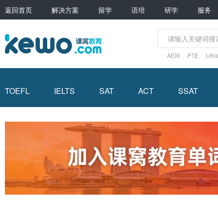
返回首页
解决方案
留学
语培
研学
服务
AEIS
PTE
UKis
TOEFL
IELTS
SAT
ACT
SSAT