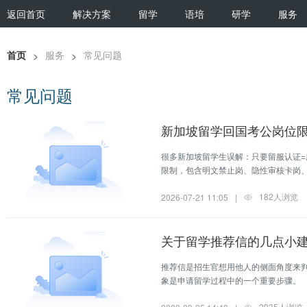
返回首页
解决方案
留学
语培
研学
服务
首页
服务
常见问题
>
>
常见问题
新加坡留学回国考公岗位限
很多新加坡留学生误解：只要留服认证=
限制，包含明文禁止岗、隐性审核卡岗、
规则。
182人浏览
2026-07-21 11:05
|
关于留学推荐信的几点小
推荐信是招生官想用他人的侧面角度来
象是申请留学过程中的一个重要步骤。
2935人浏览