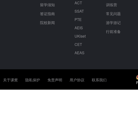
ACT
留学须知
训练营
SSAT
签证指南
常见问题
PTE
院校新闻
游学游记
AEIS
行前准备
UKiset
CET
AEAS
关于课窝
隐私保护
免责声明
用户协议
联系我们
P