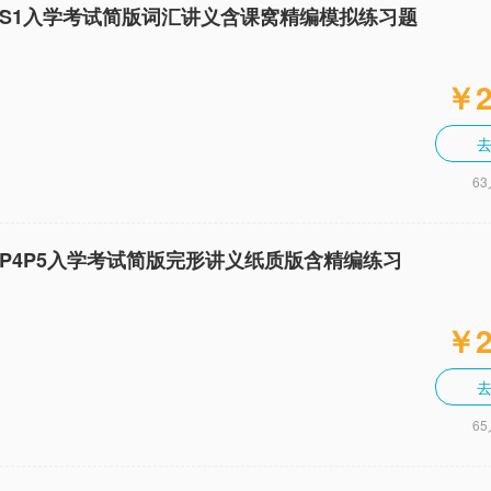
S S1入学考试简版词汇讲义含课窝精编模拟练习题
￥2
6
S P4P5入学考试简版完形讲义纸质版含精编练习
￥2
6