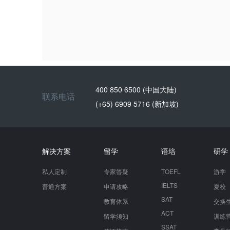
400 850 6500 (中国大陆)
联系电话
(+65) 6909 5716 (新加坡)
解决方案
留学
语培
研学
私人定制
专家答疑
TOEFL
游学
IELTS
普通方案
申请攻略
夏校
SAT
教育体系
交换
ACT
留学须知
训练
SSAT