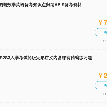
识图谱数学英语备考知识点归纳AEIS备考资料
￥7
5
S S2S3入学考试简版完形讲义内含课窝精编练习题
￥2
8