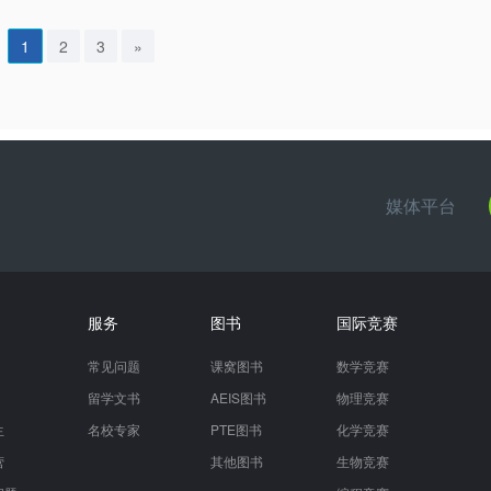
1
2
3
»
媒体平台
服务
图书
国际竞赛
常见问题
课窝图书
数学竞赛
留学文书
AEIS图书
物理竞赛
生
名校专家
PTE图书
化学竞赛
营
其他图书
生物竞赛