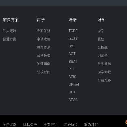
解决方案
留学
语培
研学
私人定制
专家答疑
TOEFL
游学
IELTS
普通方案
申请攻略
夏校
SAT
教育体系
交换生
ACT
留学须知
训练营
SSAT
签证指南
常见问题
PTE
院校新闻
游学游记
AEIS
行前准备
UKiset
CET
AEAS
关于课窝
隐私保护
免责声明
用户协议
联系我们
P