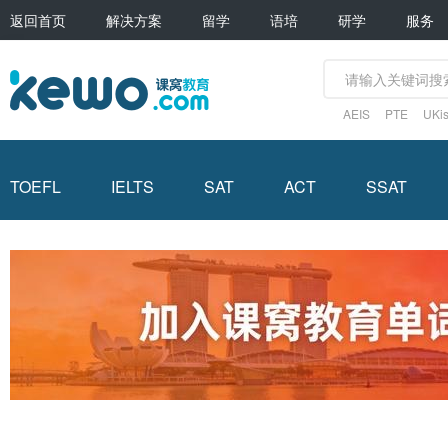
返回首页
解决方案
留学
语培
研学
服务
AEIS
PTE
UKis
TOEFL
IELTS
SAT
ACT
SSAT