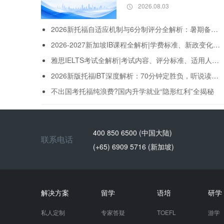
策略
2026.08.03
2026新托福自适应机制与6分制评分全解析：暑期备考如何精准适配新考试逻辑
2026-2027新加坡IB课程全解析|学费标准、新政变化、升学录取分数线
雅思IELTS考试全解析|考试内容、评分标准、适用人群及备考攻略
2026新版托福iBT深度解析：70分钟定胜负，听说读写全变了!
不出国考托福纯浪费?国内升学就业“隐形红利”全揭秘
400 850 6500 (中国大陆)
联系电话
(+65) 6909 5716 (新加坡)
解决方案
留学
语培
研学
私人定制
专家答疑
TOEFL
游学