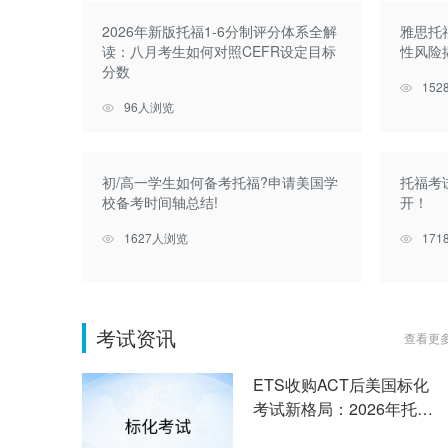
2026年新版托福1-6分制评分体系全解
雅思托
读：八月考生如何对照CEFR设定目标
性风险
分数
15
96人浏览
初/高一学生如何备考托福?申请美国学
托福考
校备考时间轴总结!
开！
1627人浏览
17
考试资讯
查看更多
ETS收购ACT后美国标化
考试新格局：2026年托福
改革要点与美本申请备考