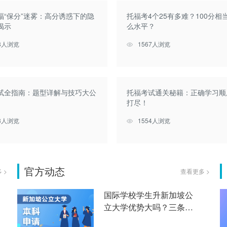
福“保分”迷雾：高分诱惑下的隐
托福考4个25有多难？100分相
揭示
么水平？
28人浏览
1567人浏览
试全指南：题型详解与技巧大公
托福考试通关秘籍：正确学习顺
打尽！
18人浏览
1554人浏览
官方动态
 >
查看更多 >
国际学校学生升新加坡公
立大学优势大吗？三条升
学路径利弊深度解析