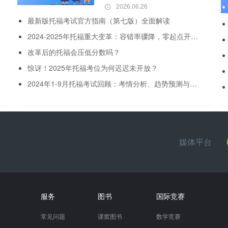
2026.06.26
最新版托福考试官方指南（第七版）全面解读
2024-2025年托福重大变革：容错率骤降，零起点开启高分逆袭之旅
改革后的托福会压低分数吗？
惊讶！2025年托福考位为何迟迟未开放？
2024年1-9月托福考试回顾：考情分析、趋势预测与备考攻略
媒体平台
服务
图书
国际竞赛
常见问题
课窝图书
数学竞赛