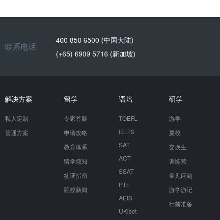
400 850 6500 (中国大陆)
联系电话
(+65) 6909 5716 (新加坡)
解决方案
留学
语培
研学
私人定制
专家答疑
TOEFL
游学
IELTS
普通方案
申请攻略
夏校
SAT
教育体系
交换生
ACT
留学须知
训练营
SSAT
签证指南
常见问题
PTE
院校新闻
游学游记
AEIS
行前准备
UKiset