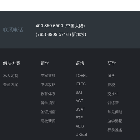
400 850 6500 (中国大陆)
联系电话
(+65) 6909 5716 (新加坡)
解决方案
留学
语培
研学
私人定制
专家答疑
TOEFL
游学
IELTS
普通方案
申请攻略
夏校
SAT
教育体系
交换生
ACT
留学须知
训练营
SSAT
签证指南
常见问题
PTE
院校新闻
游学游记
AEIS
行前准备
UKiset