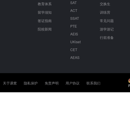
SAT
教育体系
交换生
ACT
留学须知
训练营
SSAT
签证指南
常见问题
PTE
院校新闻
游学游记
AEIS
行前准备
UKiset
CET
AEAS
关于课窝
隐私保护
免责声明
用户协议
联系我们
P