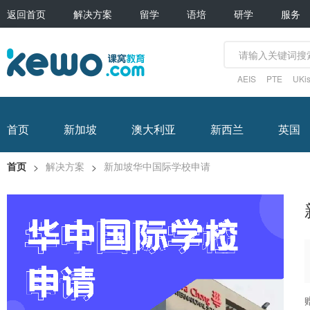
返回首页
解决方案
留学
语培
研学
服务
AEIS
PTE
UKis
首页
新加坡
澳大利亚
新西兰
英国
首页
解决方案
新加坡华中国际学校申请
>
>