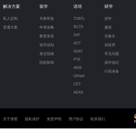
解决方案
留学
语培
研学
私人定制
专家答疑
TOEFL
游学
IELTS
普通方案
申请攻略
夏校
SAT
教育体系
交换生
ACT
留学须知
训练营
SSAT
签证指南
常见问题
PTE
院校新闻
游学游记
AEIS
行前准备
UKiset
CET
AEAS
关于课窝
隐私保护
免责声明
用户协议
联系我们
P