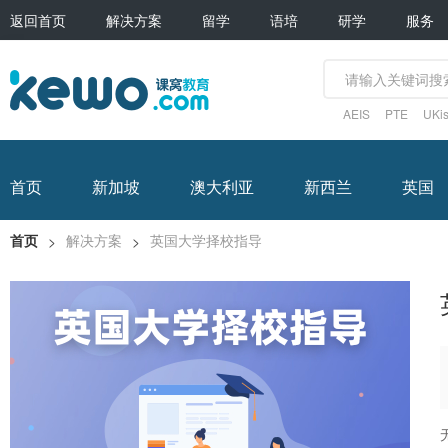
返回首页
解决方案
留学
语培
研学
服务
AEIS
PTE
UKis
首页
新加坡
澳大利亚
新西兰
英国
首页
解决方案
英国大学择校指导
>
>